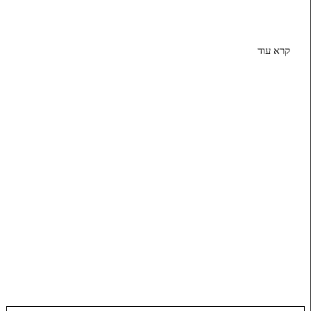
קרא עוד
ייעוץ נכון חוסך המון
חייגו 054-7264573
או השאירו פרטים ונחזור אליכם בהקדם