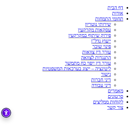
דף הבית
אודות
תחומי התמחות
שירותי נוטריון
עסקאות מקרקעין
פירוק שיתוף במקרקעין
ייעוץ נדל"ן
פינוי שוכר
עורך דין צוואות
התנגדות לצוואה
עורך דין ייפוי כח מתמשך
ליטיגציה – ייצוג בערכאות המשפטיות
גישור
דיני חברות
דיני עבודה
מאמרים
סרטונים
לקוחות ממליצים
צור קשר