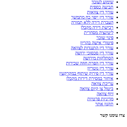
שימוע לעובד
תביעה כספית
עורך דין צוואות
עורך דין ייפוי כח מתמשך
העברת דירה ללא תמורה
רכישת דירה מקבלן
ליטיגציה מסחרית
פינוי שוכר
פיטורי אישה בהריון
עורך דין התנגדות לצוואה
עורך דין סכסוכי ירושה
הסתלקות מירושה
עורך דין הפרת חוזה שכירות
עורך דין נוטריון
עורך דין פירוק שיתוף במקרקעין
איחור במסירת דירות מקבלן
עריכת צוואה
ביטול צו קיום צוואה
זיוף צוואה
מדיניות פרטיות
תקנון אתר
צרו עימנו קשר