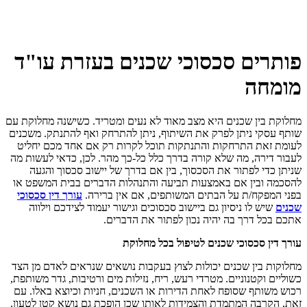
פותרים סכסוכי שכנים בעזרת עו"ד
מומחה
מחלוקת בין שכנים היא מצב מאוד לא נעים ומטריד. כשישנה מחלוקת עם
שותף עסקי ניתן לפרק את השיתוף, ניתן להתרחק ואף להתנתק. משכנים
לעומת זאת התרחקות והתנתקות תוכל לקרות רק אם אחד מכם יחליט
לעבור דירה, מה שלא קורה בדרך כלל כל-כך מהר. לכן, כדאי לעשות מה
שניתן כדי לפתור את הסכסוך, בין אם בדרך של יישוב סכסוך והגעה
להסכמה ובין אם באמצעות תביעה והתנהלות הדברים בבית המשפט או
בפני המפקח/ת על הבתים המשותפים, אם אין ברירה.
עורך דין סכסוכי
שכנים
שיש לו ניסיון גם ביישוב סכסוכים וגישור יעמוד לצידכם וילווה
אתכם בכל דרך בה יהיה נכון לפתור את הדברים.
עורך דין סכסוכי שכנים לטיפול בכל מחלוקת
מחלוקות בין שכנים יכולות לצוץ בעקבות נושאים שנראים לאדם מן הצד
כשוליים וקטנוניים. מטרדי רעש, ריח, נזילות מים ורטיבות, גדר משותפת,
רכוש משותף שסופח לאחת הדירות או השכנים, חניות וכיוצא באלו. עם
זאת, הקרבה המתמדת והצמידות לאותו שכן הופכת גם נושא קטן לטעון.