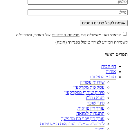
קראתי ואני מאשר/ת את
מדיניות הפרטיות
של האתר, ומסכים/ה
לשמירת המידע לצורך טיפול בפנייתי (חובה)
תפריט ראשי
דף הבית
אודות
תחומי התמחות
שירותי נוטריון
עסקאות מקרקעין
פירוק שיתוף במקרקעין
ייעוץ נדל"ן
פינוי שוכר
עורך דין צוואות
התנגדות לצוואה
עורך דין ייפוי כח מתמשך
ליטיגציה – ייצוג בערכאות המשפטיות
גישור