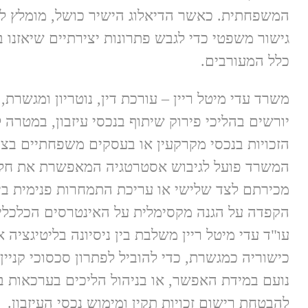
המשפחתית. כאשר הדיאלוג הישיר כושל, מומלץ 
גישור משפטי כדי לגבש פתרונות יצירתיים שיאזנו 
כלל המעורבים.
משרד עדי מיטל ריין – עורכת דין, נוטריון ומגשרת,
יורשים בהליכי פירוק שיתוף בנכסי עיזבון, במטרה
הזכויות בנכסי מקרקעין או בעסקים משפחתיים בצור
המשרד פועל לגיבוש אסטרטגיה המאפשרת את חלוק
מכירתם לצד שלישי או עריכת התמחרות פנימית בין
הקפדה על הגנה מקסימלית על האינטרסים הכלכלי
עו"ד עדי מיטל ריין משלבת בין ניסיונה בליטיגציה א
כישוריה כמגשרת, כדי להוביל לפתרון סכסוכי קניין
נועם במידת האפשר, או בניהול הליכים בערכאות ב
להבטחת רישום זכויות תקין ומימוש נכסי העיזבון.